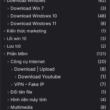
Download Windows
(62)
Download Win 7
(3)
Download Windows 10
(48)
Download Windows 11
(8)
Kiến thức marketing
(1)
Lỗi win 10
(3)
Lưu trữ
(2)
Phần Mềm
(131)
Công cụ Internet
(20)
Download | Upload
(8)
Download Youtube
(1)
VPN – Fake IP
(7)
Đổi tên file
(1)
Hình nền máy tính
(4)
Multimedia
(8)