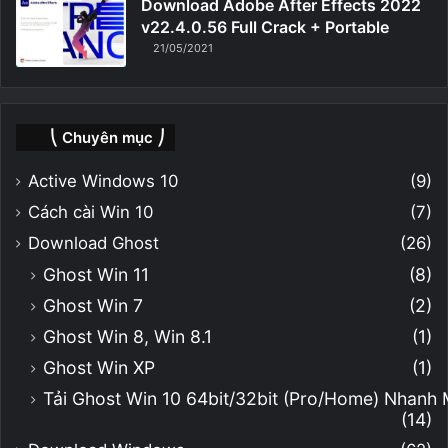
Download Adobe After Effects 2022
v22.4.0.56 Full Crack + Portable
21/05/2021
⎝ Chuyên mục ⎠
Active Windows 10
(9)
Cách cài Win 10
(7)
Download Ghost
(26)
Ghost Win 11
(8)
Ghost Win 7
(2)
Ghost Win 8, Win 8.1
(1)
Ghost Win XP
(1)
Tải Ghost Win 10 64bit/32bit (Pro/Home) Nhanh
(14)