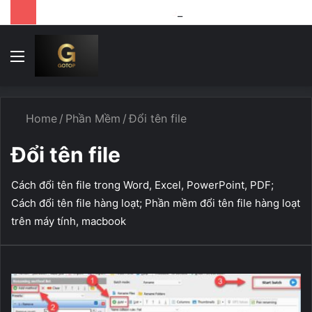
Cách tải file google drive khi bị giới hạn lượt download
Menu
T
k
...
Home
/
Phần Mềm
/
Đổi tên file
Đổi tên file
Cách đổi tên file trong Word, Excel, PowerPoint, PDF;
Cách đổi tên file hàng loạt; Phần mềm đổi tên file hàng loạt
trên máy tính, macbook