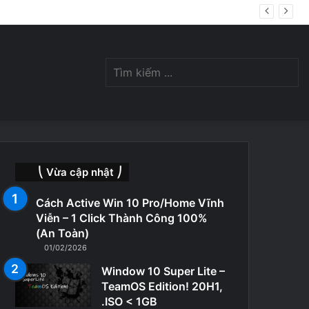
ị giới hạn lượt download
Switch
Tìm
skin
kiế
⎝ Vừa cập nhật ⎠
Cách Active Win 10 Pro/Home Vĩnh
Viễn – 1 Click Thành Công 100%
(An Toàn)
01/02/2026
...
Window 10 Super Lite –
TeamOS Edition! 20H1,
.ISO < 1GB