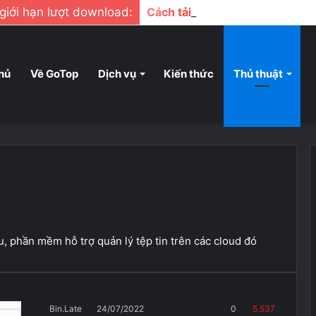
ị giới hạn lượt download:
Cách tải file google drive khi b
hủ
Về GoTop
Dịch vụ
Kiến thức
Thủ thuật
u, phần mềm hỗ trợ quản lý tệp tin trên các cloud đó
Bin.Late
24/07/2022
0
5.537