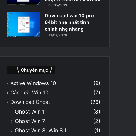
09/05/2019
Download win 10 pro
64bit nhẹ nhất tinh
chỉnh nhẹ nhàng
21/09/2020
⎝ Chuyên mục ⎠
Active Windows 10
(9)
Cách cài Win 10
(7)
Download Ghost
(26)
Ghost Win 11
(8)
Ghost Win 7
(2)
Ghost Win 8, Win 8.1
(1)