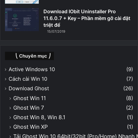
Download IObit Uninstaller Pro
11.6.0.7 + Key – Phần mềm gỡ cài đặt
triệt để
15/07/2019
⎝ Chuyên mục ⎠
Active Windows 10
(9)
Cách cài Win 10
(7)
Download Ghost
(26)
Ghost Win 11
(8)
Ghost Win 7
(2)
Ghost Win 8, Win 8.1
(1)
Ghost Win XP
(1)
Tải Ghost Win 10 64bit/32bit (Pro/Home) Nhanh