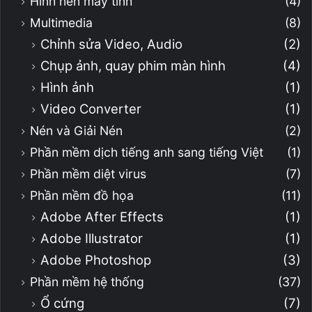
Hình nền máy tính
(4)
Multimedia
(8)
Chỉnh sửa Video, Audio
(2)
Chụp ảnh, quay phim màn hình
(4)
Hình ảnh
(1)
Video Converter
(1)
Nén và Giải Nén
(2)
Phần mềm dịch tiếng anh sang tiếng Việt
(1)
Phần mềm diệt virus
(7)
Phần mềm đồ họa
(11)
Adobe After Effects
(1)
Adobe Illustrator
(1)
Adobe Photoshop
(3)
Phần mềm hệ thống
(37)
Ổ cứng
(7)