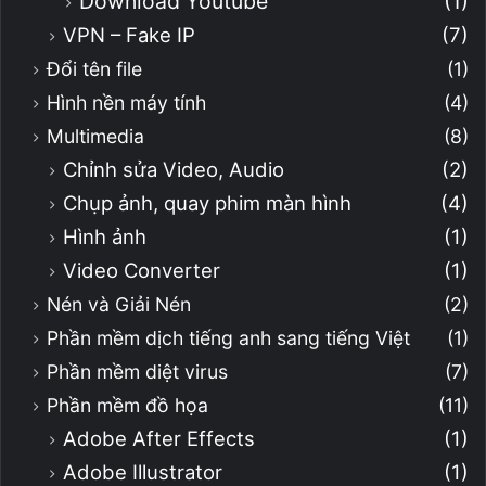
Download Youtube
(1)
VPN – Fake IP
(7)
Đổi tên file
(1)
Hình nền máy tính
(4)
Multimedia
(8)
Chỉnh sửa Video, Audio
(2)
Chụp ảnh, quay phim màn hình
(4)
Hình ảnh
(1)
Video Converter
(1)
Nén và Giải Nén
(2)
Phần mềm dịch tiếng anh sang tiếng Việt
(1)
Phần mềm diệt virus
(7)
Phần mềm đồ họa
(11)
Adobe After Effects
(1)
Adobe Illustrator
(1)