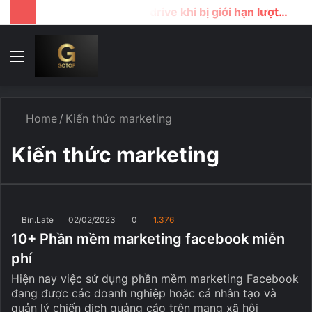
Cách tải file google drive khi bị giới hạn lượt download
Menu
T
k
...
Home
/
Kiến thức marketing
Kiến thức marketing
Bin.Late
02/02/2023
0
1.376
10+ Phần mềm marketing facebook miễn
phí
Hiện nay việc sử dụng phần mềm marketing Facebook
đang được các doanh nghiệp hoặc cá nhân tạo và
quản lý chiến dịch quảng cáo trên mạng xã hội