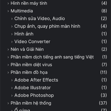
Hình nền máy tính
(4)
Multimedia
(8)
Chỉnh sửa Video, Audio
(2)
Chụp ảnh, quay phim màn hình
(4)
Hình ảnh
(1)
Video Converter
(1)
Nén và Giải Nén
(2)
Phần mềm dịch tiếng anh sang tiếng Việt
(1)
Phần mềm diệt virus
(7)
Phần mềm đồ họa
(11)
Adobe After Effects
(1)
Adobe Illustrator
(1)
Adobe Photoshop
(3)
Phần mềm hệ thống
(37)
Ổ cứng
(7)