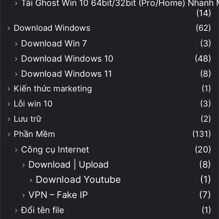
Tải Ghost Win 10 64bit/32bit (Pro/Home) Nhanh
(14)
Download Windows
(62)
Download Win 7
(3)
Download Windows 10
(48)
Download Windows 11
(8)
Kiến thức marketing
(1)
Lỗi win 10
(3)
Lưu trữ
(2)
Phần Mềm
(131)
Công cụ Internet
(20)
Download | Upload
(8)
Download Youtube
(1)
VPN – Fake IP
(7)
Đổi tên file
(1)