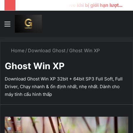
Cách tải file google drive khi bị giới hạn lượt download
Menu
T
k
...
Home
/
Download Ghost
/
Ghost Win XP
Ghost Win XP
Download Ghost Win XP 32bit + 64bit SP3 Full Soft, Full
Driver, Chạy nhanh & ổn định nhất, nhẹ nhất. Dành cho
máy tính cấu hình thấp