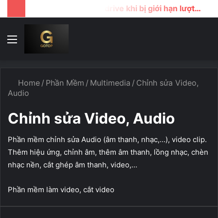
Cách tải file google drive khi bị giới hạn lượt download
Menu
T
k
...
Home
/
Phần Mềm
/
Multimedia
/
Chỉnh sửa Video,
Audio
Chỉnh sửa Video, Audio
Phần mềm chỉnh sửa Audio (âm thanh, nhạc,…), video clip.
Thêm hiệu ứng, chỉnh âm, thêm âm thanh, lồng nhạc, chèn
nhạc nền, cắt ghép âm thanh, video,…
Phần mềm làm video, cắt video