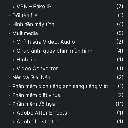
VPN – Fake IP
(7)
Đổi tên file
(1)
Hình nền máy tính
(4)
Multimedia
(8)
Chỉnh sửa Video, Audio
(2)
Chụp ảnh, quay phim màn hình
(4)
Hình ảnh
(1)
Video Converter
(1)
Nén và Giải Nén
(2)
Phần mềm dịch tiếng anh sang tiếng Việt
(1)
Phần mềm diệt virus
(7)
Phần mềm đồ họa
(11)
Adobe After Effects
(1)
Adobe Illustrator
(1)