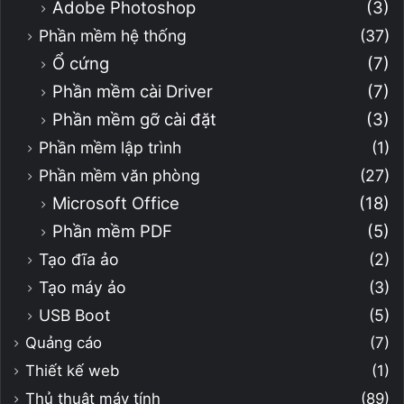
Adobe Photoshop
(3)
Phần mềm hệ thống
(37)
Ổ cứng
(7)
Phần mềm cài Driver
(7)
Phần mềm gỡ cài đặt
(3)
Phần mềm lập trình
(1)
Phần mềm văn phòng
(27)
Microsoft Office
(18)
Phần mềm PDF
(5)
Tạo đĩa ảo
(2)
Tạo máy ảo
(3)
USB Boot
(5)
Quảng cáo
(7)
Thiết kế web
(1)
Thủ thuật máy tính
(89)