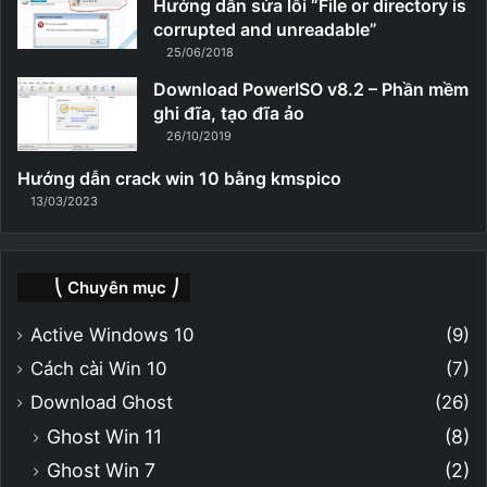
Hướng dẫn sửa lỗi “File or directory is
corrupted and unreadable”
25/06/2018
Download PowerISO v8.2 – Phần mềm
ghi đĩa, tạo đĩa ảo
26/10/2019
Hướng dẫn crack win 10 bằng kmspico
13/03/2023
⎝ Chuyên mục ⎠
Active Windows 10
(9)
Cách cài Win 10
(7)
Download Ghost
(26)
Ghost Win 11
(8)
Ghost Win 7
(2)