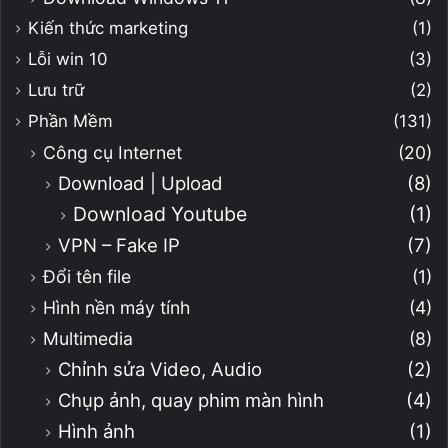
Kiến thức marketing
(1)
Lỗi win 10
(3)
Lưu trữ
(2)
Phần Mềm
(131)
Công cụ Internet
(20)
Download | Upload
(8)
Download Youtube
(1)
VPN – Fake IP
(7)
Đổi tên file
(1)
Hình nền máy tính
(4)
Multimedia
(8)
Chỉnh sửa Video, Audio
(2)
Chụp ảnh, quay phim màn hình
(4)
Hình ảnh
(1)