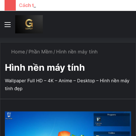
Cách tải file google drive khi bị giới hạn lượt download
Menu
T
k
...
Home
/
Phần Mềm
/
Hình nền máy tính
Hình nền máy tính
Wallpaper Full HD – 4K – Anime – Desktop – Hình nền máy
tính đẹp