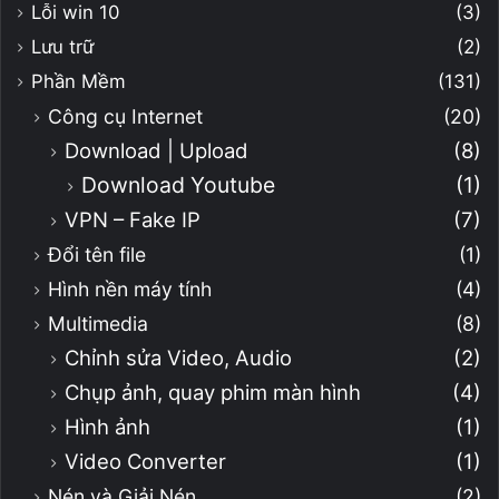
Lỗi win 10
(3)
Lưu trữ
(2)
Phần Mềm
(131)
Công cụ Internet
(20)
Download | Upload
(8)
Download Youtube
(1)
VPN – Fake IP
(7)
Đổi tên file
(1)
Hình nền máy tính
(4)
Multimedia
(8)
Chỉnh sửa Video, Audio
(2)
Chụp ảnh, quay phim màn hình
(4)
Hình ảnh
(1)
Video Converter
(1)
Nén và Giải Nén
(2)