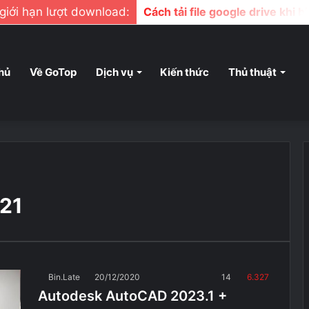
ị giới hạn lượt download:
Cách tải file google drive khi b
hủ
Về GoTop
Dịch vụ
Kiến thức
Thủ thuật
021
Bin.Late
20/12/2020
14
6.327
Autodesk AutoCAD 2023.1 +