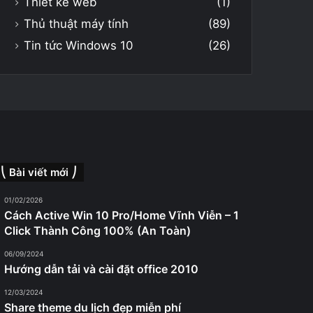
Thiết kế web
(1)
Thủ thuật máy tính
(89)
Tin tức Windows 10
(26)
⎝ Bài viết mới ⎠
01/02/2026
Cách Active Win 10 Pro/Home Vĩnh Viễn – 1
Click Thành Công 100% (An Toàn)
06/09/2024
Hướng dẫn tải và cài đặt office 2010
12/03/2024
Share theme du lịch đẹp miễn phí