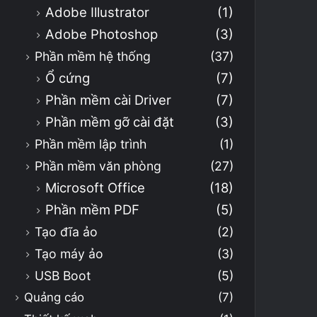
Adobe Illustrator
(1)
Adobe Photoshop
(3)
Phần mềm hệ thống
(37)
Ổ cứng
(7)
Phần mềm cài Driver
(7)
Phần mềm gỡ cài đặt
(3)
Phần mềm lập trình
(1)
Phần mềm văn phòng
(27)
Microsoft Office
(18)
Phần mềm PDF
(5)
Tạo đĩa ảo
(2)
Tạo máy ảo
(3)
USB Boot
(5)
Quảng cáo
(7)