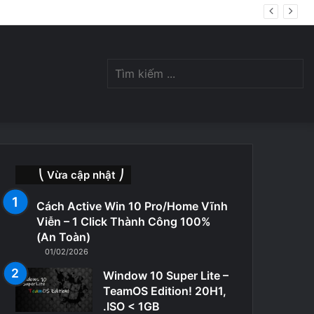
ị giới hạn lượt download
Switch
Tìm
skin
kiế
⎝ Vừa cập nhật ⎠
Cách Active Win 10 Pro/Home Vĩnh
Viễn – 1 Click Thành Công 100%
(An Toàn)
01/02/2026
...
Window 10 Super Lite –
TeamOS Edition! 20H1,
.ISO < 1GB