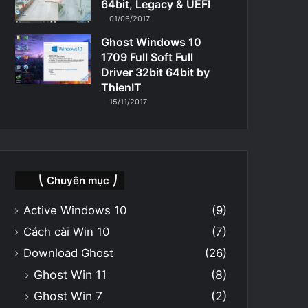
64bit, Legacy & UEFI
01/06/2017
Ghost Windows 10
1709 Full Soft Full
Driver 32bit 64bit by
ThienIT
15/11/2017
⎝ Chuyên mục ⎠
Active Windows 10
(9)
Cách cài Win 10
(7)
Download Ghost
(26)
Ghost Win 11
(8)
Ghost Win 7
(2)