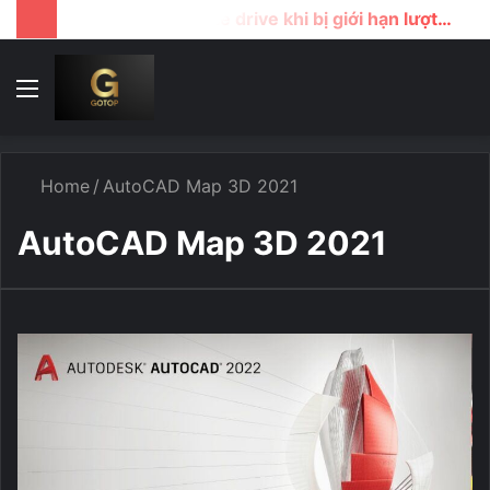
Cách tải file google drive khi bị giới hạn lượt download
Menu
T
k
...
Home
/
AutoCAD Map 3D 2021
AutoCAD Map 3D 2021