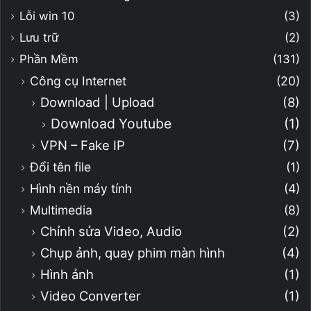
Lỗi win 10
(3)
Lưu trữ
(2)
Phần Mềm
(131)
Công cụ Internet
(20)
Download | Upload
(8)
Download Youtube
(1)
VPN – Fake IP
(7)
Đổi tên file
(1)
Hình nền máy tính
(4)
Multimedia
(8)
Chỉnh sửa Video, Audio
(2)
Chụp ảnh, quay phim màn hình
(4)
Hình ảnh
(1)
Video Converter
(1)