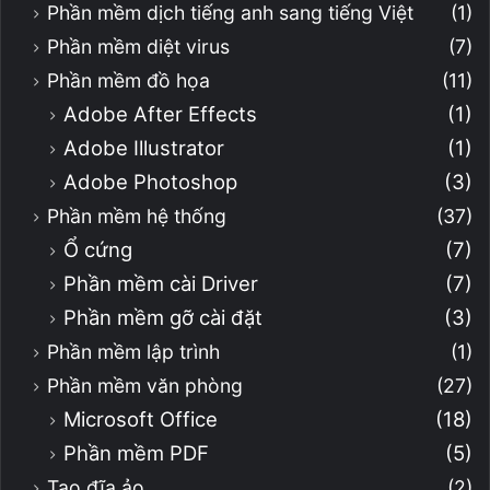
Phần mềm dịch tiếng anh sang tiếng Việt
(1)
Phần mềm diệt virus
(7)
Phần mềm đồ họa
(11)
Adobe After Effects
(1)
Adobe Illustrator
(1)
Adobe Photoshop
(3)
Phần mềm hệ thống
(37)
Ổ cứng
(7)
Phần mềm cài Driver
(7)
Phần mềm gỡ cài đặt
(3)
Phần mềm lập trình
(1)
Phần mềm văn phòng
(27)
Microsoft Office
(18)
Phần mềm PDF
(5)
Tạo đĩa ảo
(2)