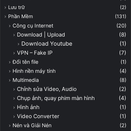
Lưu trữ
(2)
Phần Mềm
(131)
Công cụ Internet
(20)
Download | Upload
(8)
Download Youtube
(1)
VPN – Fake IP
(7)
Đổi tên file
(1)
Hình nền máy tính
(4)
Multimedia
(8)
Chỉnh sửa Video, Audio
(2)
Chụp ảnh, quay phim màn hình
(4)
Hình ảnh
(1)
Video Converter
(1)
Nén và Giải Nén
(2)