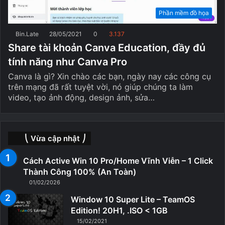
Phần mềm đồ họa
Bin.Late
28/05/2021
0
3.137
Share tài khoản Canva Education, đầy đủ
tính năng như Canva Pro
Canva là gì? Xin chào các bạn, ngày nay các công cụ
trên mạng đã rất tuyệt vời, nó giúp chúng ta làm
video, tạo ảnh động, design ảnh, sửa…
⎝ Vừa cập nhật ⎠
Cách Active Win 10 Pro/Home Vĩnh Viễn – 1 Click
Thành Công 100% (An Toàn)
01/02/2026
Window 10 Super Lite – TeamOS
Edition! 20H1, .ISO < 1GB
15/02/2021