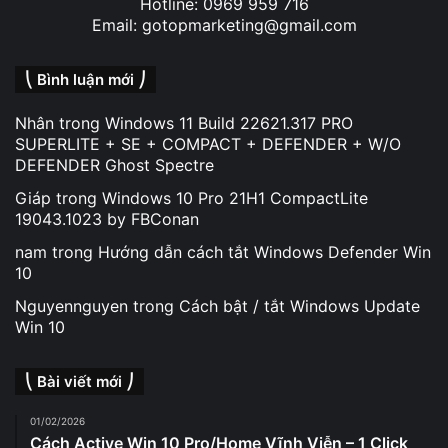
Hotline: 0969 959 716
Email: gotopmarketing@gmail.com
⎝ Bình luận mới ⎠
Nhân
trong
Windows 11 Build 22621.317 PRO
SUPERLITE + SE + COMPACT + DEFENDER + W/O
DEFENDER Ghost Spectre
Giáp
trong
Windows 10 Pro 21H1 CompactLite
19043.1023 by FBConan
nam
trong
Hướng dẫn cách tắt Windows Defender Win
10
Nguyennguyen
trong
Cách bật / tắt Windows Update
Win 10
⎝ Bài viết mới ⎠
01/02/2026
Cách Active Win 10 Pro/Home Vĩnh Viễn – 1 Click