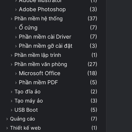
Adobe Illustrator
(1)
Adobe Photoshop
(3)
Phần mềm hệ thống
(37)
Ổ cứng
(7)
Phần mềm cài Driver
(7)
Phần mềm gỡ cài đặt
(3)
Phần mềm lập trình
(1)
Phần mềm văn phòng
(27)
Microsoft Office
(18)
Phần mềm PDF
(5)
Tạo đĩa ảo
(2)
Tạo máy ảo
(3)
USB Boot
(5)
Quảng cáo
(7)
Thiết kế web
(1)