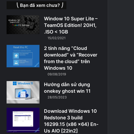
⎝ Bạn đã xem chưa? ⎠
Window 10 Super Lite –
TeamOS Edition! 20H1,
.ISO < 1GB
15/02/2021
2 tính năng “Cloud
download” và “Recover
from the cloud” trên
Windows 10
09/08/2019
Hướng dẫn sử dụng
onekey ghost win 11
28/05/2023
Download Windows 10
Redstone 3 build
16299.15 (x86 x64) En-
Us AIO [22in2]