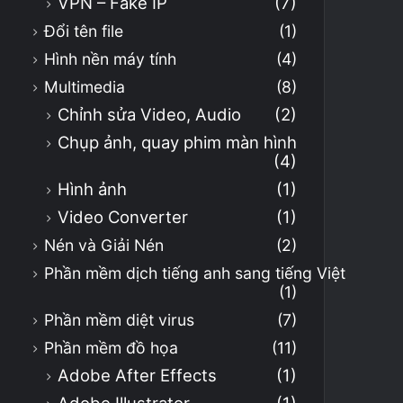
VPN – Fake IP
(7)
Đổi tên file
(1)
Hình nền máy tính
(4)
Multimedia
(8)
Chỉnh sửa Video, Audio
(2)
Chụp ảnh, quay phim màn hình
(4)
Hình ảnh
(1)
Video Converter
(1)
Nén và Giải Nén
(2)
Phần mềm dịch tiếng anh sang tiếng Việt
(1)
Phần mềm diệt virus
(7)
Phần mềm đồ họa
(11)
Adobe After Effects
(1)