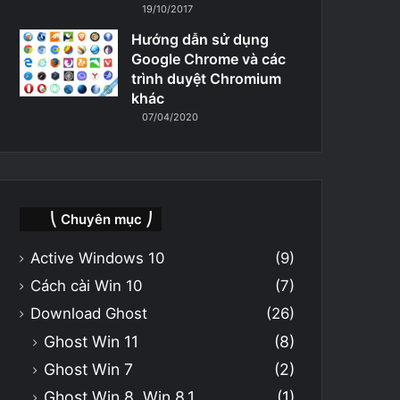
19/10/2017
Hướng dẫn sử dụng
Google Chrome và các
trình duyệt Chromium
khác
07/04/2020
⎝ Chuyên mục ⎠
Active Windows 10
(9)
Cách cài Win 10
(7)
Download Ghost
(26)
Ghost Win 11
(8)
Ghost Win 7
(2)
Ghost Win 8, Win 8.1
(1)