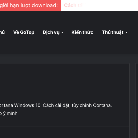
ị giới hạn lượt download:
Cách tải file google drive khi b
hủ
Về GoTop
Dịch vụ
Kiến thức
Thủ thuật
rtana Windows 10, Cách cài đặt, tùy chỉnh Cortana.
o ý mình