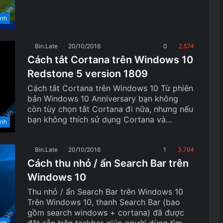
ính
Bin.Late
20/10/2016
0
2.574
Cách tắt Cortana trên Windows 10
Redstone 5 version 1809
Cách tắt Cortana trên Windows 10 Từ phiên
bản Windows 10 Anniversary bạn không
còn tùy chọn tắt Cortana đi nữa, nhưng nếu
bạn không thích sử dụng Cortana và…
ính
Bin.Late
20/10/2016
1
3.794
Cách thu nhỏ / ẩn Search Bar trên
Windows 10
Thu nhỏ / ẩn Search Bar trên Windows 10
Trên Windows 10, thanh Search Bar (bao
gồm search windows + cortana) đã được
đặt sẵn trên taskbar giúp người dùng tìm
ính