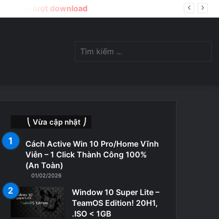
ị giới hạn lượt download
Switch
Tìm
skin
kiế
⎝ Vừa cập nhật ⎠
Cách Active Win 10 Pro/Home Vĩnh
Viễn – 1 Click Thành Công 100%
(An Toàn)
01/02/2026
...
Window 10 Super Lite –
TeamOS Edition! 20H1,
.ISO < 1GB