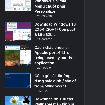
Windows 7 bị mất
Menu chuột phải
Personalize
25/09/2018
Download Windows 10
2004 (20H1) Compact
& Lite 32bit
28/06/2020
Cách khắc phục lỗi
Apache port:443 is
being used by another
application
29/11/2019
Cách gỡ cài đặt ứng
dụng mặc định / sẵn có
trong Windows 10
18/09/2019
Download bộ sưu tập
Wallpaper màn hình bị