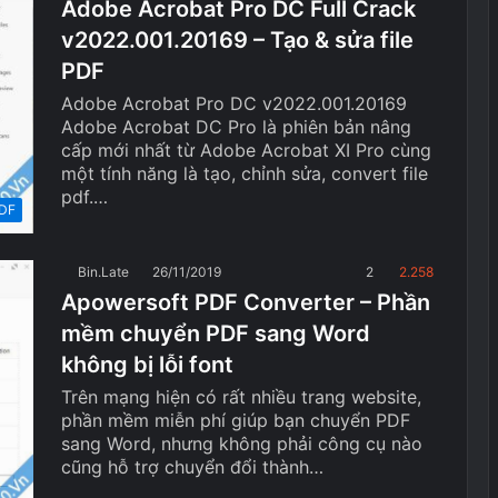
Adobe Acrobat Pro DC Full Crack
v2022.001.20169 – Tạo & sửa file
PDF
Adobe Acrobat Pro DC v2022.001.20169
Adobe Acrobat DC Pro là phiên bản nâng
cấp mới nhất từ Adobe Acrobat XI Pro cùng
một tính năng là tạo, chỉnh sửa, convert file
pdf.…
DF
Bin.Late
26/11/2019
2
2.258
Apowersoft PDF Converter – Phần
mềm chuyển PDF sang Word
không bị lỗi font
Trên mạng hiện có rất nhiều trang website,
phần mềm miễn phí giúp bạn chuyển PDF
sang Word, nhưng không phải công cụ nào
cũng hỗ trợ chuyển đổi thành…