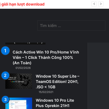
bị giới hạn lượt download
Switch
Tìm
⎝ Vừa cập nhật ⎠
Cách Active Win 10 Pro/Home Vĩnh
Viễn – 1 Click Thành Công 100%
skin
kiế
(An Toàn)
01/02/2026
Window 10 Super Lite –
TeamOS Edition! 20H1,
.ISO < 1GB
15/02/2021
...
Windows 10 Pro Lite
Plus Oprekin 21H1