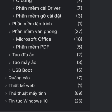
Ổ cứng
(7)
Phần mềm cài Driver
(7)
Phần mềm gỡ cài đặt
(3)
Phần mềm lập trình
(1)
Phần mềm văn phòng
(27)
Microsoft Office
(18)
Phần mềm PDF
(5)
Tạo đĩa ảo
(2)
Tạo máy ảo
(3)
USB Boot
(5)
Quảng cáo
(7)
Thiết kế web
(1)
Thủ thuật máy tính
(89)
Tin tức Windows 10
(26)