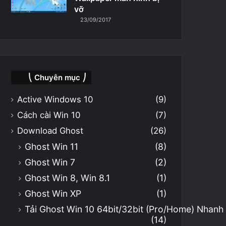
vỡ
23/09/2017
⎝ Chuyên mục ⎠
Active Windows 10
(9)
Cách cài Win 10
(7)
Download Ghost
(26)
Ghost Win 11
(8)
Ghost Win 7
(2)
Ghost Win 8, Win 8.1
(1)
Ghost Win XP
(1)
Tải Ghost Win 10 64bit/32bit (Pro/Home) Nhan
(14)