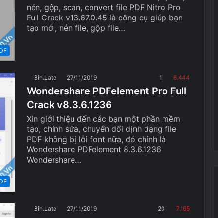
nén, gộp, scan, convert file PDF Nitro Pro
Full Crack v13.67.0.45 là công cụ giúp bạn
tạo mới, nén file, gộp file…
DF
Bin.Late
27/11/2019
1
6.444
Wondershare PDFelement Pro Full
Crack v8.3.6.1236
Xin giới thiệu đến các bạn một phần mềm
tạo, chỉnh sửa, chuyển đổi định dạng file
PDF không bị lỗi font nữa, đó chính là
Wondershare PDFelement 8.3.6.1236
Wondershare…
DF
Bin.Late
27/11/2019
20
7.165