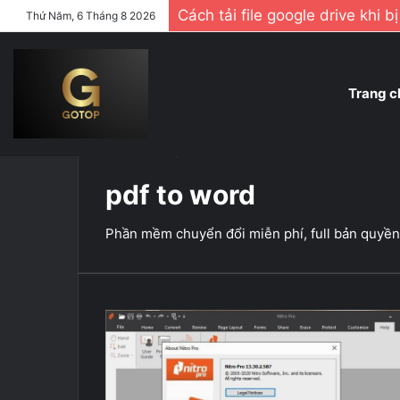
Cách tải file google drive khi b
Thứ Năm, 6 Tháng 8 2026
Trang c
Home
/
pdf to word
pdf to word
Phần mềm chuyển đổi miễn phí, full bản quyền, 