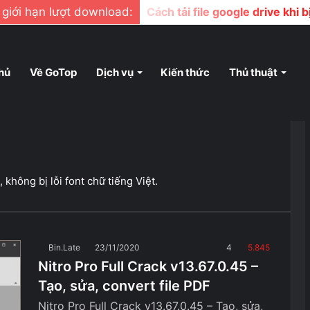
ị giới hạn lượt download:
Cách tải file google drive khi 
hủ
Về GoTop
Dịch vụ
Kiến thức
Thủ thuật
không bị lỗi font chữ tiếng Việt.
Bin.Late
23/11/2020
4
5.845
Nitro Pro Full Crack v13.67.0.45 –
Tạo, sửa, convert file PDF
Nitro Pro Full Crack v13.67.0.45 – Tạo, sửa,