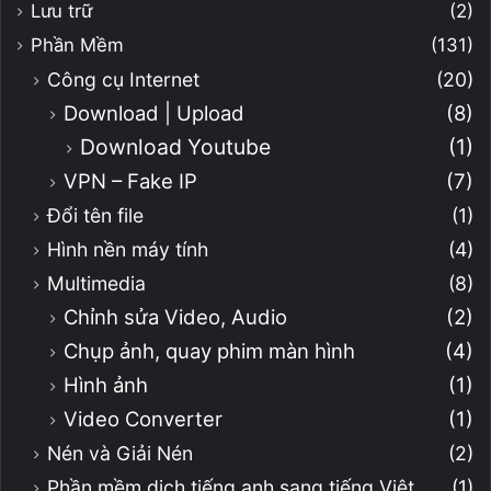
Lưu trữ
(2)
Phần Mềm
(131)
Công cụ Internet
(20)
Download | Upload
(8)
Download Youtube
(1)
VPN – Fake IP
(7)
Đổi tên file
(1)
Hình nền máy tính
(4)
Multimedia
(8)
Chỉnh sửa Video, Audio
(2)
Chụp ảnh, quay phim màn hình
(4)
Hình ảnh
(1)
Video Converter
(1)
Nén và Giải Nén
(2)
Phần mềm dịch tiếng anh sang tiếng Việt
(1)