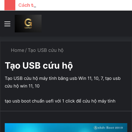
Cách tải file google drive khi bị giới hạn lượt download
Menu
T
k
...
Home
/
Tạo USB cứu hộ
Tạo USB cứu hộ
Tạo USB cứu hộ máy tính bằng usb Win 11, 10, 7, tạo usb
cứu hộ win 11, 10
tạo usb boot chuẩn uefi với 1 click để cứu hộ máy tính