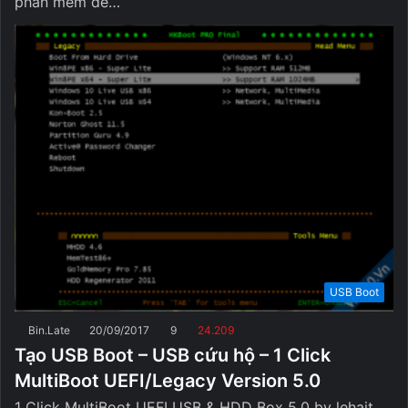
phần mềm để…
USB Boot
Bin.Late
20/09/2017
9
24.209
Tạo USB Boot – USB cứu hộ – 1 Click
MultiBoot UEFI/Legacy Version 5.0
1 Click MultiBoot UEFI USB & HDD Box 5.0 by lehait