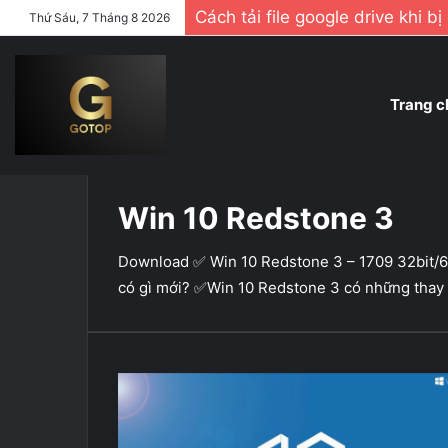
Cách tải file google drive khi b
Thứ Sáu, 7 Tháng 8 2026
Trang c
Home
/
Win 10 Redstone 3
Win 10 Redstone 3
Download ✅ Win 10 Redstone 3 – 1709 32bit/64
có gì mới? ✅Win 10 Redstone 3 có những thay 