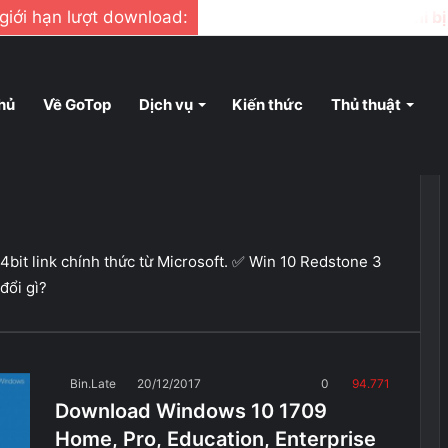
ị giới hạn lượt download:
Cách tải file google drive khi b
hủ
Về GoTop
Dịch vụ
Kiến thức
Thủ thuật
bit link chính thức từ Microsoft. ✅ Win 10 Redstone 3
đổi gì?
Bin.Late
20/12/2017
0
94.771
Download Windows 10 1709
Home, Pro, Education, Enterprise