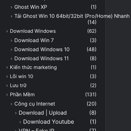
Ghost Win XP
(1)
Tải Ghost Win 10 64bit/32bit (Pro/Home) Nhan
(14)
Download Windows
(62)
Download Win 7
(3)
Download Windows 10
(48)
Download Windows 11
(8)
Kiến thức marketing
(1)
Lỗi win 10
(3)
Lưu trữ
(2)
Phần Mềm
(131)
Công cụ Internet
(20)
Download | Upload
(8)
Download Youtube
(1)
VPN – Fake IP
(7)