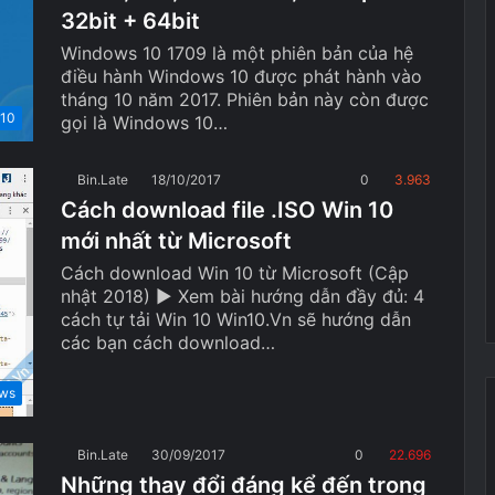
32bit + 64bit
Windows 10 1709 là một phiên bản của hệ
điều hành Windows 10 được phát hành vào
tháng 10 năm 2017. Phiên bản này còn được
 10
gọi là Windows 10…
Bin.Late
18/10/2017
0
3.963
Cách download file .ISO Win 10
mới nhất từ Microsoft
Cách download Win 10 từ Microsoft (Cập
nhật 2018) ► Xem bài hướng dẫn đầy đủ: 4
cách tự tải Win 10 Win10.Vn sẽ hướng dẫn
các bạn cách download…
ows
Bin.Late
30/09/2017
0
22.696
Những thay đổi đáng kể đến trong