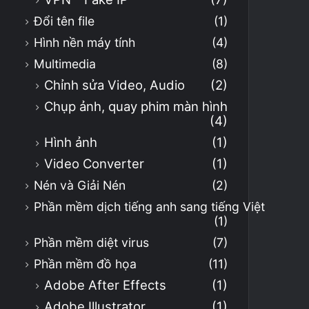
Đổi tên file
(1)
Hình nền máy tính
(4)
Multimedia
(8)
Chỉnh sửa Video, Audio
(2)
Chụp ảnh, quay phim màn hình
(4)
Hình ảnh
(1)
Video Converter
(1)
Nén và Giải Nén
(2)
Phần mềm dịch tiếng anh sang tiếng Việt
(1)
Phần mềm diệt virus
(7)
Phần mềm đồ họa
(11)
Adobe After Effects
(1)
Adobe Illustrator
(1)