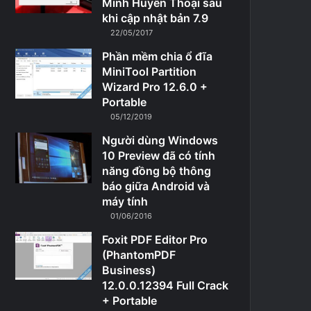
Minh Huyền Thoại sau
khi cập nhật bản 7.9
22/05/2017
Phần mềm chia ổ đĩa
MiniTool Partition
Wizard Pro 12.6.0 +
Portable
05/12/2019
Người dùng Windows
10 Preview đã có tính
năng đồng bộ thông
báo giữa Android và
máy tính
01/06/2016
Foxit PDF Editor Pro
(PhantomPDF
Business)
12.0.0.12394 Full Crack
+ Portable