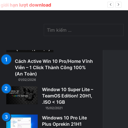
ị giới hạn lượt download
Switch
Tìm
⎝ Vừa cập nhật ⎠
Cách Active Win 10 Pro/Home Vĩnh
Viễn – 1 Click Thành Công 100%
skin
kiế
(An Toàn)
01/02/2026
Window 10 Super Lite –
TeamOS Edition! 20H1,
.ISO < 1GB
15/02/2021
...
Windows 10 Pro Lite
Plus Oprekin 21H1