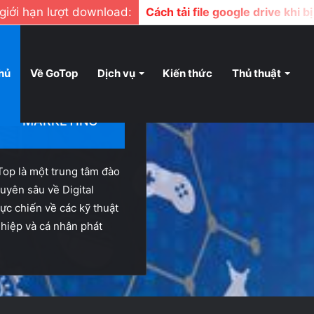
ị giới hạn lượt download:
Cách tải file google drive khi b
hủ
Về GoTop
Dịch vụ
Kiến thức
Thủ thuật
ITAL MARKETING
Top là một trung tâm đào
uyên sâu về Digital
ực chiến về các kỹ thuật
hiệp và cá nhân phát