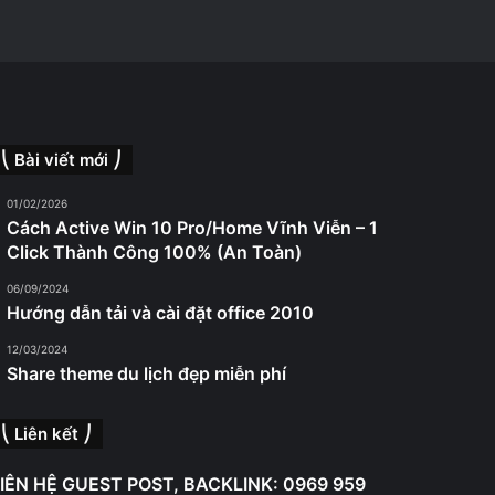
⎝ Bài viết mới ⎠
01/02/2026
Cách Active Win 10 Pro/Home Vĩnh Viễn – 1
Click Thành Công 100% (An Toàn)
06/09/2024
Hướng dẫn tải và cài đặt office 2010
12/03/2024
Share theme du lịch đẹp miễn phí
⎝ Liên kết ⎠
IÊN HỆ GUEST POST, BACKLINK: 0969 959