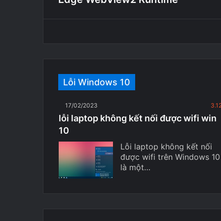
Lỗi Windows 10
17/02/2023
3.1
lỗi laptop không kết nối được wifi win
10
Lỗi laptop không kết nối
được wifi trên Windows 10
là một…