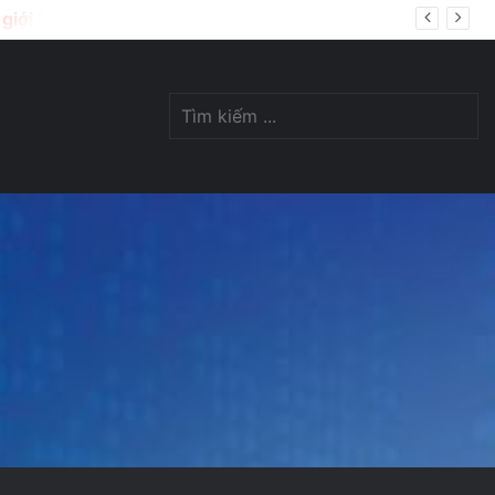
ị giới hạn lượt download
Switch
Tìm
skin
kiế
...