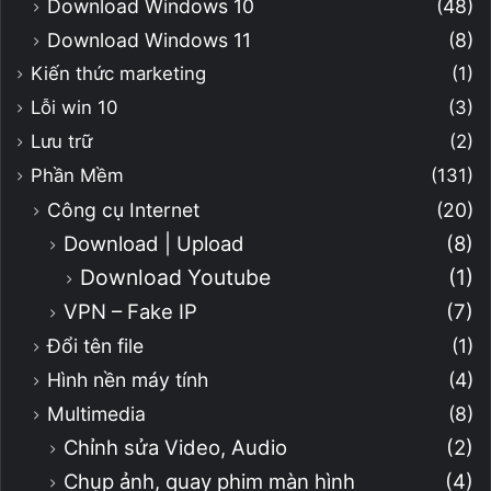
Download Windows 10
(48)
Download Windows 11
(8)
Kiến thức marketing
(1)
Lỗi win 10
(3)
Lưu trữ
(2)
Phần Mềm
(131)
Công cụ Internet
(20)
Download | Upload
(8)
Download Youtube
(1)
VPN – Fake IP
(7)
Đổi tên file
(1)
Hình nền máy tính
(4)
Multimedia
(8)
Chỉnh sửa Video, Audio
(2)
Chụp ảnh, quay phim màn hình
(4)