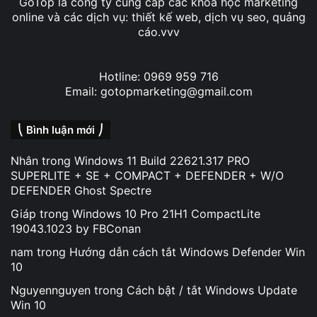
GoTop là công ty cung cấp các khóa học marketing
online và các dịch vụ: thiết kế web, dịch vụ seo, quảng
cáo.vvv
Hotline: 0969 959 716
Email: gotopmarketing@gmail.com
⎝ Bình luận mới ⎠
Nhân
trong
Windows 11 Build 22621.317 PRO
SUPERLITE + SE + COMPACT + DEFENDER + W/O
DEFENDER Ghost Spectre
Giáp
trong
Windows 10 Pro 21H1 CompactLite
19043.1023 by FBConan
nam
trong
Hướng dẫn cách tắt Windows Defender Win
10
Nguyennguyen
trong
Cách bật / tắt Windows Update
Win 10