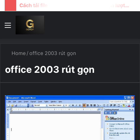
Cách tải file google drive khi bị giới hạn lượt download
Menu
T
k
...
Home
/
office 2003 rút gọn
office 2003 rút gọn