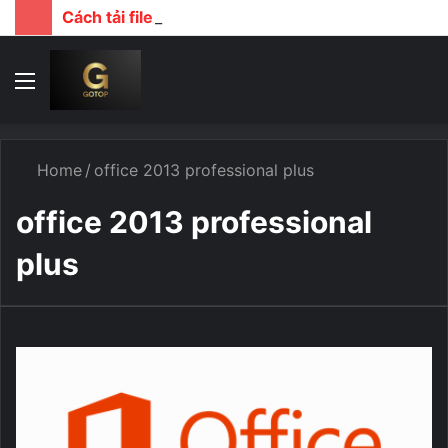
Cách tải file google drive khi bị giới hạn lượt download
Menu
T
k
...
Home
/
office 2013 professional plus
office 2013 professional
plus