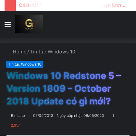
Cách tải file google drive khi bị giới hạn lượt download
Menu
T
k
...
Home
/
Tin tức Windows 10
Tin tức Windows 10
Windows 10 Redstone 5 –
Version 1809 – October
2018 Update có gì mới?
Bin.Late
07/09/2018
Ngày cập nhật: 06/05/2020
1
2.957